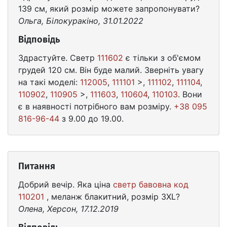
139 см, який розмір можете запропонувати?
Ольга, Білокуракіно, 31.01.2022
Відповідь
Здрастуйте. Светр
111602
є тільки з об'ємом
грудей 120 см. Він буде малий. Зверніть увагу
на такі моделі:
112005
,
111101
>,
111102
,
111104
,
110902
,
110905
>,
111603
,
110604
,
110103
. Вони
є в наявності потрібного вам розміру.
+38 095
816-96-44
з 9.00 до 19.00.
Питання
Добрий вечір. Яка ціна
светр бавовна код
110201
, меланж блакитний, розмір 3XL?
Олена, Херсон, 17.12.2019