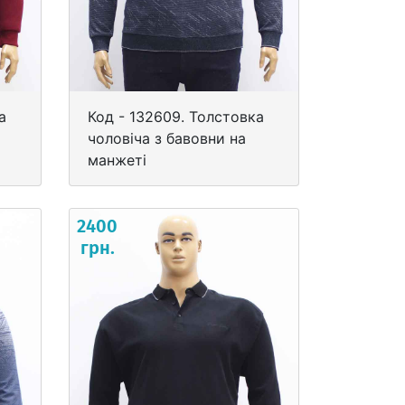
а
Код - 132609. Толстовка
чоловіча з бавовни на
манжеті
2400
грн.