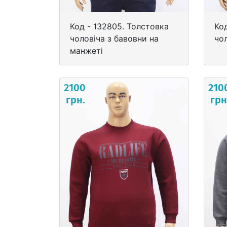
Код - 132805. Толстовка
Ко
чоловіча з бавовни на
чо
манжеті
2100
210
грн.
грн