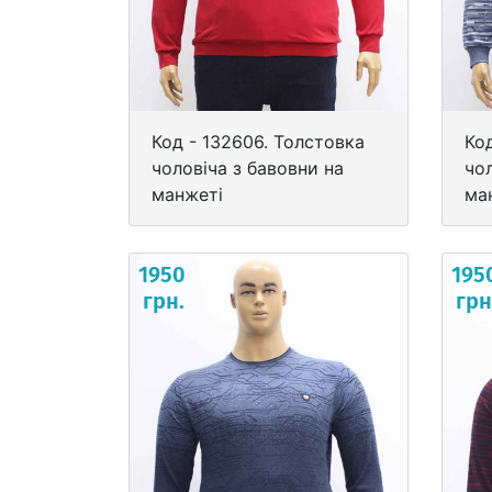
Код - 132606. Толстовка
Ко
чоловіча з бавовни на
чол
манжеті
ма
1950
195
грн.
грн