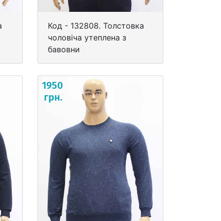
а
Код - 132808. Толстовка
чоловіча утеплена з
бавовни
1950
грн.