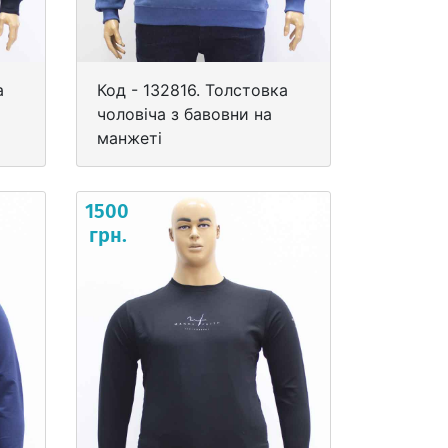
а
Код - 132816. Толстовка
чоловіча з бавовни на
манжеті
1500
грн.