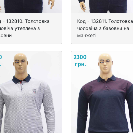
д - 132810. Толстовка
Код - 132811. Толстовка
ловіча утеплена з
чоловіча з бавовни на
вовни
манжеті
0
2300
.
грн.