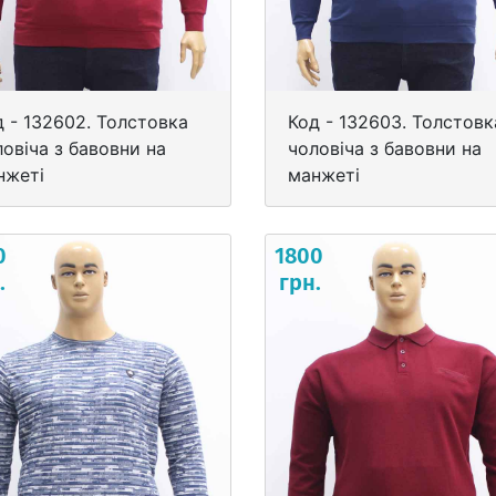
д - 132602. Толстовка
Код - 132603. Толстовк
овіча з бавовни на
чоловіча з бавовни на
нжеті
манжеті
0
1800
.
грн.