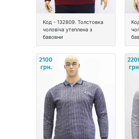
Код - 132809. Толстовка
Ко
чоловіча утеплена з
чо
бавовни
ба
2100
220
грн.
грн