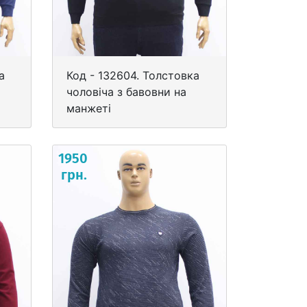
а
Код - 132604. Толстовка
чоловіча з бавовни на
манжеті
1950
грн.