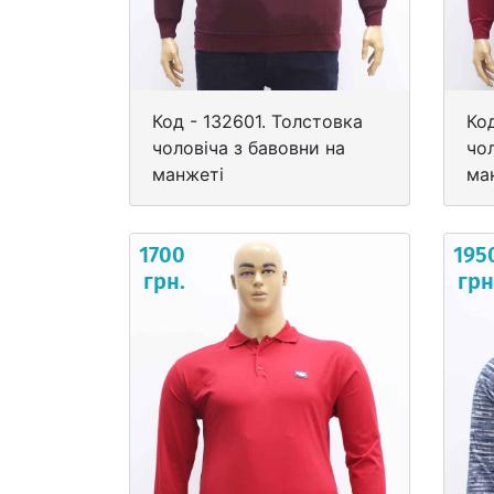
Код - 132601. Толстовка
Ко
чоловіча з бавовни на
чол
манжеті
ма
1700
195
грн.
грн