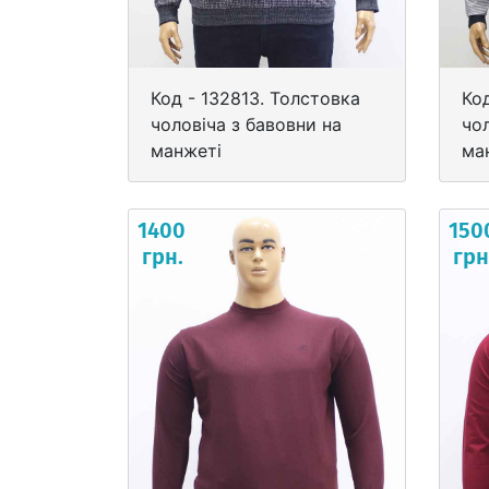
Код - 132813. Толстовка
Код
чоловіча з бавовни на
чол
манжеті
ма
1400
150
грн.
грн