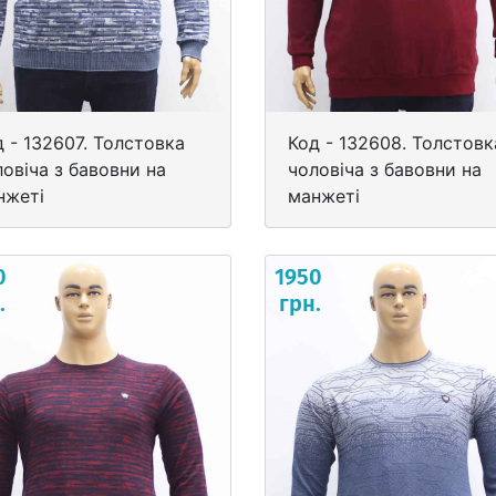
д - 132607. Толстовка
Код - 132608. Толстовк
овіча з бавовни на
чоловіча з бавовни на
нжеті
манжеті
0
1950
.
грн.