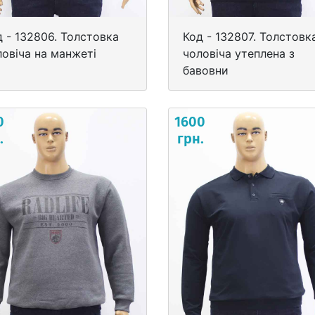
д - 132806. Толстовка
Код - 132807. Толстовк
ловіча на манжеті
чоловіча утеплена з
бавовни
0
1600
.
грн.