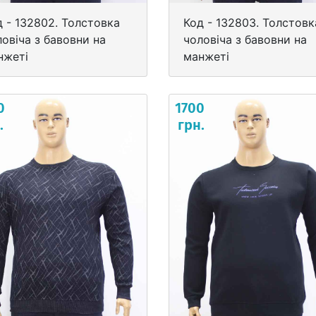
д - 132802. Толстовка
Код - 132803. Толстовк
овіча з бавовни на
чоловіча з бавовни на
нжеті
манжеті
0
1700
.
грн.