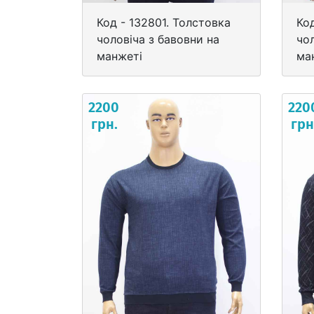
Код - 132801. Толстовка
Ко
чоловіча з бавовни на
чол
манжеті
ма
2200
220
грн.
грн