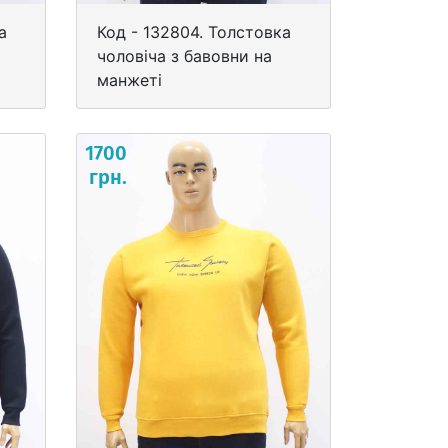
а
Код - 132804. Толстовка
чоловіча з бавовни на
манжеті
1700
грн.