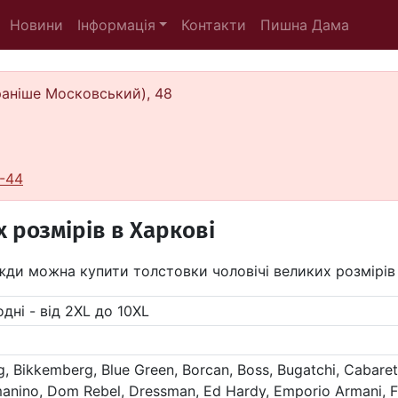
Новини
Інформація
Контакти
Пишна Дама
(раніше Московський), 48
-44
х розмірів в Харкові
вжди можна купити толстовки чоловічі великих розмірів
одні - від 2XL до 10XL
 Bikkemberg, Blue Green, Borcan, Boss, Bugatchi, Cabaret,
nino, Dom Rebel, Dressman, Ed Hardy, Emporio Armani, Fra