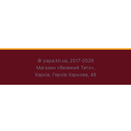
© papa.kh.ua, 2017-2026
Магазин «Великий Тато»,
Харків, Героїв Харкова, 48
+38 095 456-30-72
+38 095 816-96-44